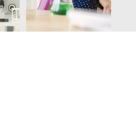
Kits Educativos
Matemática, Biologia, Física, Artes
plásticas, Desporto e Música.
nça.
Disponível brevemente