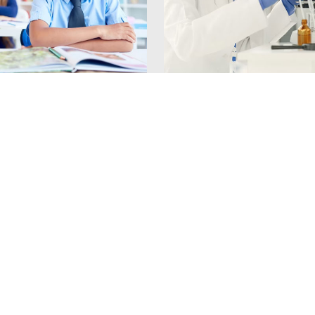
 Ciclo
Laboratório
a, Ciências, Biologia,
Vidros, plásticos, porcelana,
o e Educação Física.
aparelhos, estativo e segura
nível brevemente
Disponível brevemente