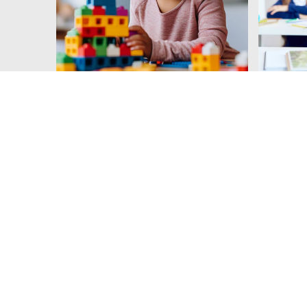
Creche, Pré-Escolar E
1º E 2º
ATL
Matemátic
Mobiliári
Primeira infância, Faz de conta,
Mobiliário e Equipamento de exterior.
Dispo
Descarregar catálogo