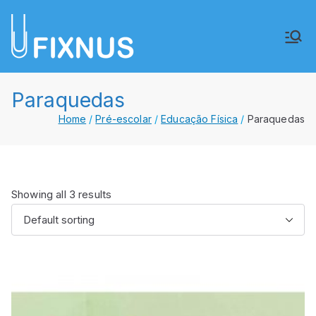
Saltar
para
FIXNUS,
Equipar o futuro de Angola
o
conteúdo
Lda.
Paraquedas
Home
Pré-escolar
Educação Física
Paraquedas
Showing all 3 results