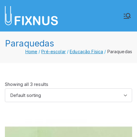
Saltar
para
FIXNUS,
Equipar o futuro de Angola
o
conteúdo
Lda.
Paraquedas
Home
Pré-escolar
Educação Física
Paraquedas
Showing all 3 results