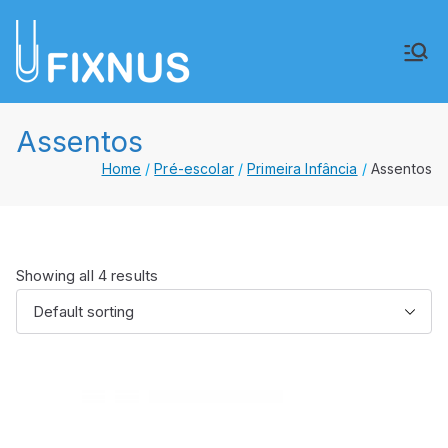
Saltar
para
FIXNUS,
Equipar o futuro de Angola
o
conteúdo
Lda.
Assentos
Home
Pré-escolar
Primeira Infância
Assentos
Showing all 4 results