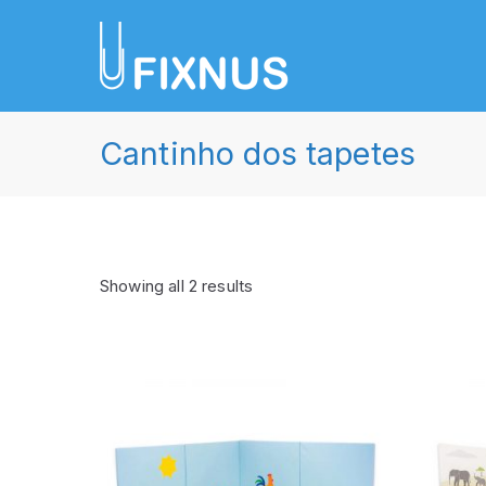
Saltar
para
FIXNUS, 
Equipar o futuro de An
o
conteúdo
Cantinho dos tapetes
Showing all 2 results