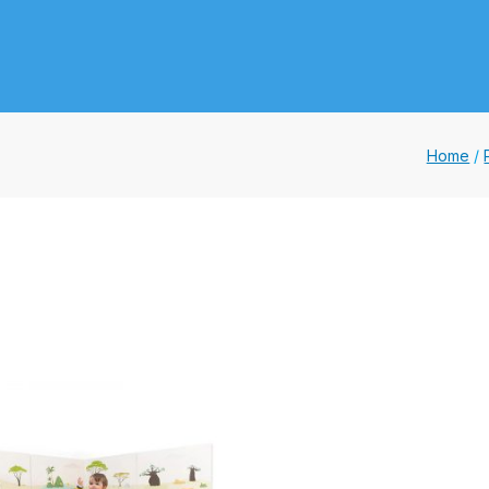
Lda.
gola
Home