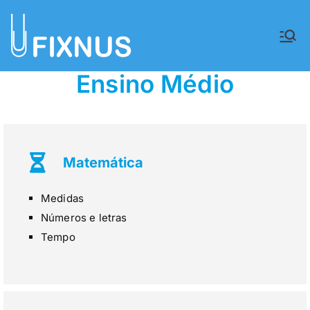
FIXNUS,
Equipar o futuro de Angola
Ensino Médio
Lda.
Matemática
Medidas
Números e letras
Tempo