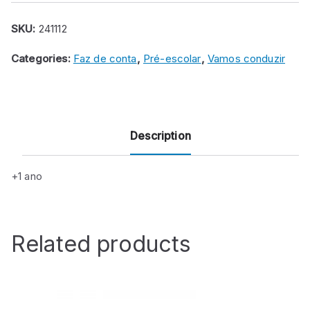
mini-
chubbies
SKU:
241112
(5
Categories:
Faz de conta
,
Pré-escolar
,
Vamos conduzir
modelos)
quantity
Description
+1 ano
Related products