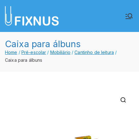
Saltar
para
FIXNUS,
Equipar o futuro de Angola
o
conteúdo
Lda.
Caixa para álbuns
Home
Pré-escolar
Mobiliário
Cantinho de leitura
Caixa para álbuns