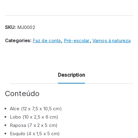
8
animais
da
SKU:
MJ0002
floresta
Categories:
Faz de conta
,
Pré-escolar
,
Vamos à natureza
quantity
Description
Conteúdo
Alce (12 x 7,5 x 10,5 cm)
Lobo (10 x 2,5 x 6 cm)
Raposa (7 x 2 x 5 cm)
Esquilo (4 x 1,5 x 5 cm)