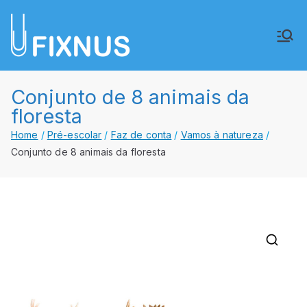
Saltar
para
FIXNUS,
Equipar o futuro de Angola
o
conteúdo
Lda.
Conjunto de 8 animais da
floresta
Home
Pré-escolar
Faz de conta
Vamos à natureza
Conjunto de 8 animais da floresta