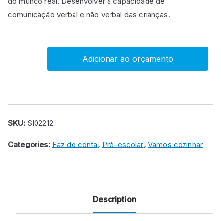
do mundo real. Desenvolver a capacidade de
comunicação verbal e não verbal das crianças.
Adicionar ao orçamento
Conjunto
de
Peixes
e
Bivalves
SKU:
SI02212
quantity
Categories:
Faz de conta
,
Pré-escolar
,
Vamos cozinhar
Description