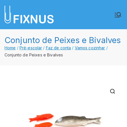
Saltar
para
FIXNUS,
Equipar o futuro de Angola
o
conteúdo
Lda.
Conjunto de Peixes e Bivalves
Home
Pré-escolar
Faz de conta
Vamos cozinhar
Conjunto de Peixes e Bivalves