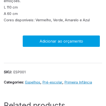
emoções.
L 110 cm
A 60 cm
Cores disponíveis: Vermelho, Verde, Amarelo e Azul
Adicionar ao orçamento
Espelho
acrílico
com
barra
de
SKU:
ESP001
locomoção
Categories:
Espelhos
,
Pré-escolar
,
Primeira Infância
quantity
Related products