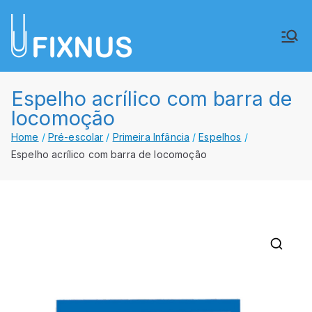
Saltar
para
FIXNUS,
Equipar o futuro de Angola
o
conteúdo
Lda.
Espelho acrílico com barra de
locomoção
Home
Pré-escolar
Primeira Infância
Espelhos
Espelho acrílico com barra de locomoção