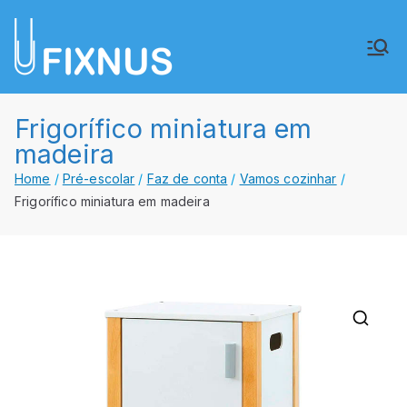
Saltar
para
FIXNUS,
Equipar o futuro de Angola
o
conteúdo
Lda.
Frigorífico miniatura em
madeira
Home
Pré-escolar
Faz de conta
Vamos cozinhar
Frigorífico miniatura em madeira