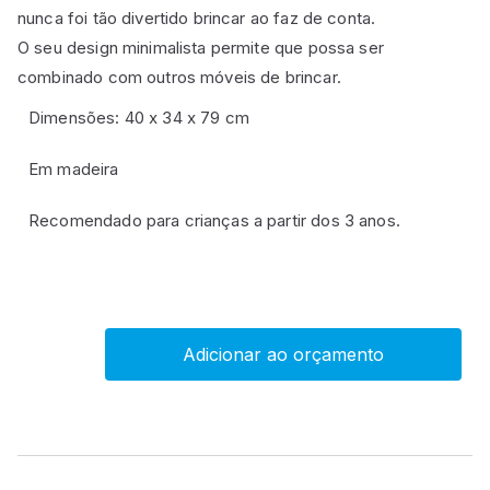
nunca foi tão divertido brincar ao faz de conta.
O seu design minimalista permite que possa ser
combinado com outros móveis de brincar.
Dimensões: 40 x 34 x 79 cm
Em madeira
Recomendado para crianças a partir dos 3 anos.
Adicionar ao orçamento
Frigorífico
miniatura
em
madeira
quantity