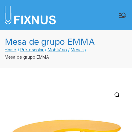
Saltar
para
FIXNUS,
Equipar o futuro de Angola
o
conteúdo
Lda.
Mesa de grupo EMMA
Home
Pré-escolar
Mobiliário
Mesas
Mesa de grupo EMMA