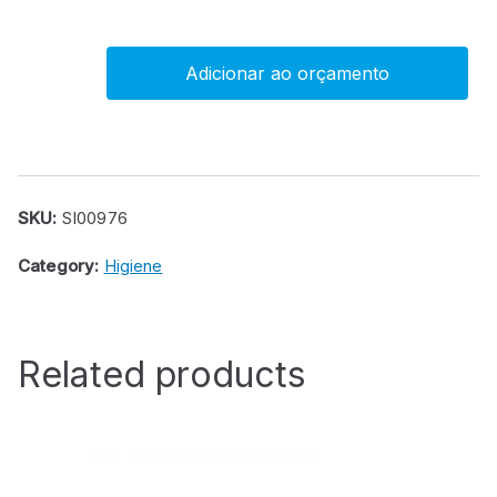
Adicionar ao orçamento
Móvel
de
parede
com
8
SKU:
SI00976
compartimentos
Category:
Higiene
abertos
quantity
Related products