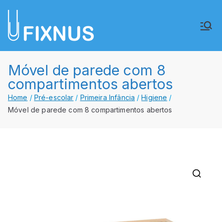
Saltar
para
FIXNUS,
Equipar o futuro de Angola
o
conteúdo
Lda.
Móvel de parede com 8
compartimentos abertos
Home
Pré-escolar
Primeira Infância
Higiene
Móvel de parede com 8 compartimentos abertos