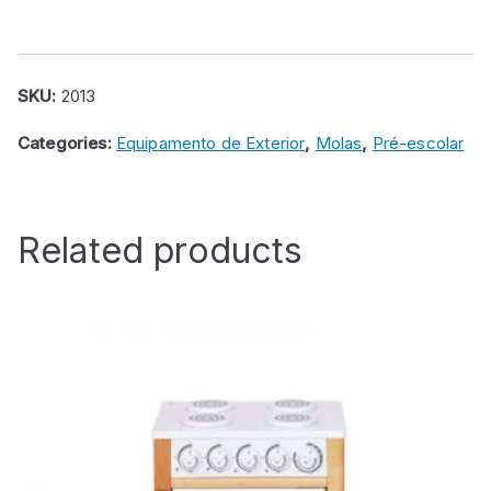
mola
em
HPL
SKU:
2013
quantity
Categories:
Equipamento de Exterior
,
Molas
,
Pré-escolar
Related products