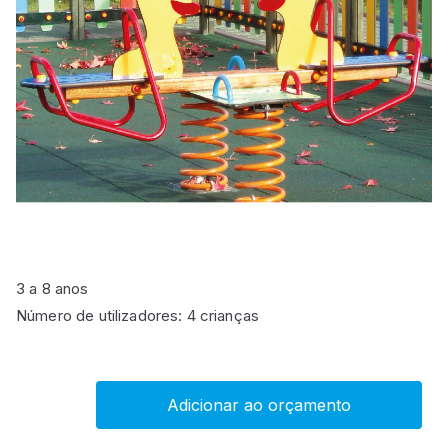
3 a 8 anos
Número de utilizadores: 4 crianças
Adicionar ao orçamento
Patos
com