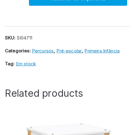
Percurso
nº
5
quantity
SKU:
SI04711
Categories:
Percursos
,
Pré-escolar
,
Primeira Infância
Tag:
Em stock
Related products