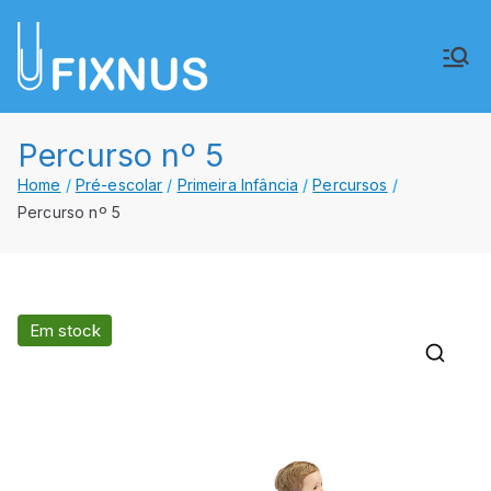
Saltar
para
FIXNUS,
Equipar o futuro de Angola
o
conteúdo
Lda.
Percurso nº 5
Home
Pré-escolar
Primeira Infância
Percursos
Percurso nº 5
Em stock