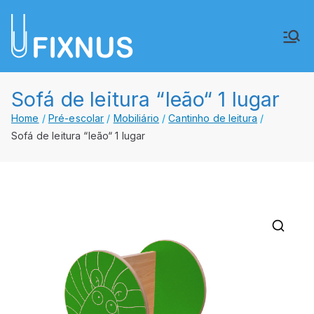
Saltar
para
FIXNUS,
Equipar o futuro de Angola
o
conteúdo
Lda.
Sofá de leitura “leão“ 1 lugar
Home
Pré-escolar
Mobiliário
Cantinho de leitura
Sofá de leitura “leão“ 1 lugar