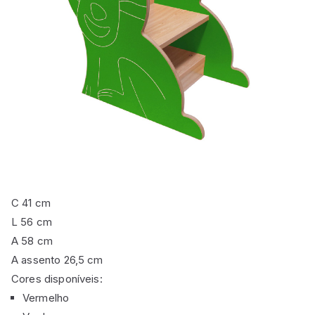
C
41 cm
L
56 cm
A
58 cm
A assento
26,5 cm
Cores disponíveis:
Vermelho