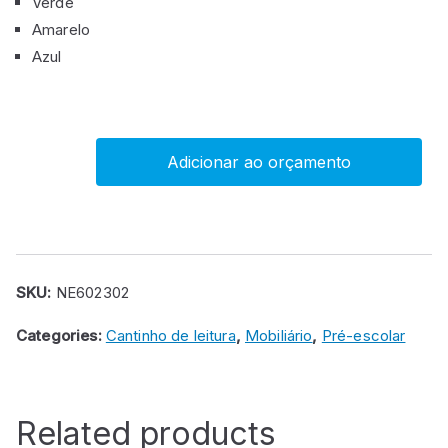
Verde
Amarelo
Azul
Adicionar ao orçamento
Sofá
de
leitura
“leão“
1
SKU:
NE602302
lugar
Categories:
Cantinho de leitura
,
Mobiliário
,
Pré-escolar
quantity
Related products