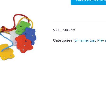
Ursos
de
enfiamentos
e
triagem
SKU:
AP0010
quantity
Categories:
Enfiamentos
,
Pré-