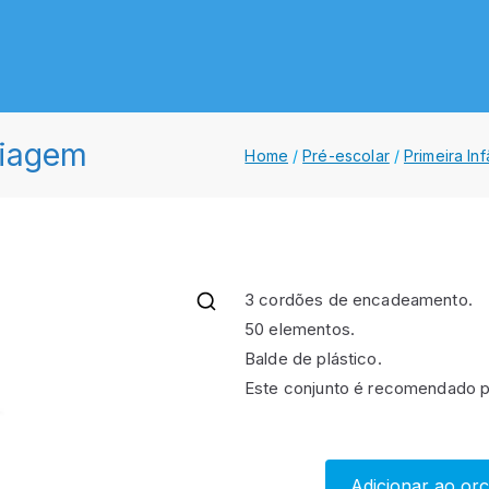
Lda.
gola
riagem
Home
Pré-escolar
Primeira In
3 cordões de encadeamento.
50 elementos.
Balde de plástico.
Este conjunto é recomendado pa
Adicionar ao or