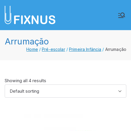
Saltar
para
FIXNUS,
Equipar o futuro de Angola
o
conteúdo
Lda.
Arrumação
Home
Pré-escolar
Primeira Infância
Arrumação
Showing all 4 results