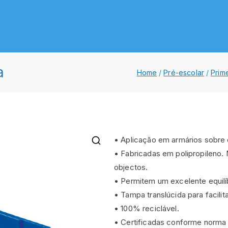
Lda.
gola
a
Home
Pré-escolar
Prime
• Aplicação em armários sobre 
• Fabricadas em polipropileno.
objectos.
• Permitem um excelente equilí
• Tampa translúcida para facilit
• 100% reciclável.
• Certificadas conforme norma 