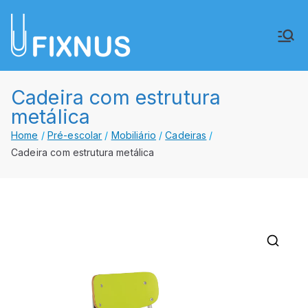
Saltar
para
FIXNUS,
Equipar o futuro de Angola
o
conteúdo
Lda.
Cadeira com estrutura
metálica
Home
Pré-escolar
Mobiliário
Cadeiras
Cadeira com estrutura metálica
🔍