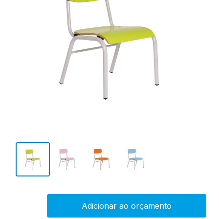
Adicionar ao orçamento
Cadeira