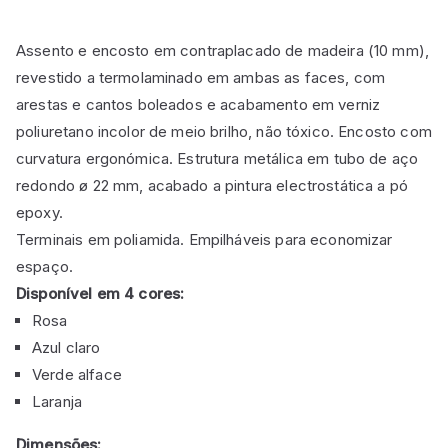
com
estrutura
Assento e encosto em contraplacado de madeira (10 mm),
metálica
revestido a termolaminado em ambas as faces, com
quantity
arestas e cantos boleados e acabamento em verniz
poliuretano incolor de meio brilho, não tóxico. Encosto com
curvatura ergonómica. Estrutura metálica em tubo de aço
redondo ø 22 mm, acabado a pintura electrostática a pó
epoxy.
Terminais em poliamida. Empilháveis para economizar
espaço.
Disponível em 4 cores:
Rosa
Azul claro
Verde alface
Laranja
Dimensões: