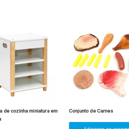
 de cozinha miniatura em
Conjunto de Carnes
a
Adicionar ao orçam