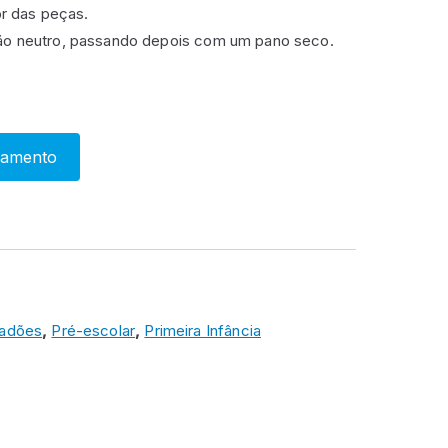
or das peças.
ão neutro, passando depois com um pano seco.
çamento
fadões
,
Pré-escolar
,
Primeira Infância