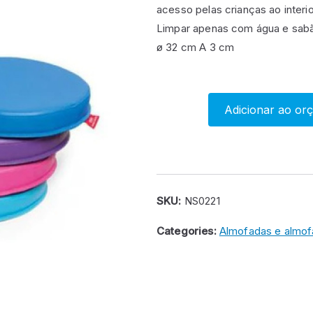
acesso pelas crianças ao interi
Limpar apenas com água e sab
ø 32 cm A 3 cm
Adicionar ao or
Conjunto
de
12
assentos
redondos
SKU:
NS0221
lisos
Categories:
Almofadas e almo
quantity