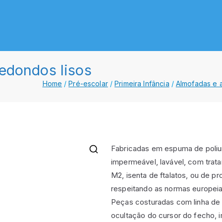
Lda.
gola
edondos lisos
Home
Pré-escolar
Primeira Infância
Almofadas e 
Fabricadas em espuma de poliu
impermeável, lavável, com trat
M2, isenta de ftalatos, ou de pr
respeitando as normas europeia
Peças costuradas com linha de p
ocultação do cursor do fecho,