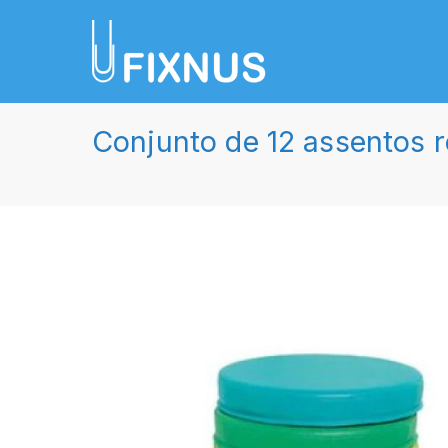
Saltar
para
FIXNUS, 
Equipar o futuro de An
o
conteúdo
Conjunto de 12 assentos r