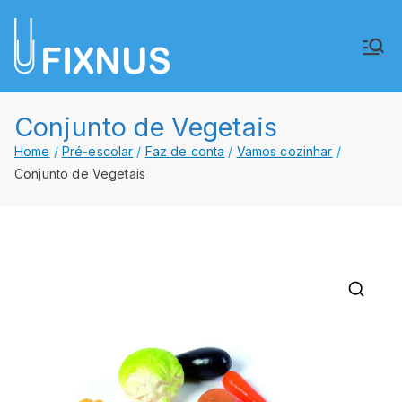
Saltar
para
FIXNUS,
Equipar o futuro de Angola
o
conteúdo
Lda.
Conjunto de Vegetais
Home
Pré-escolar
Faz de conta
Vamos cozinhar
Conjunto de Vegetais