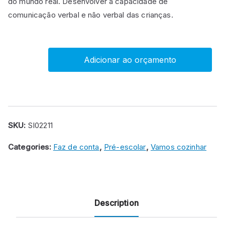
do mundo real. Desenvolver a capacidade de
comunicação verbal e não verbal das crianças.
Adicionar ao orçamento
Conjunto
de
Vegetais
quantity
SKU:
SI02211
Categories:
Faz de conta
,
Pré-escolar
,
Vamos cozinhar
Description