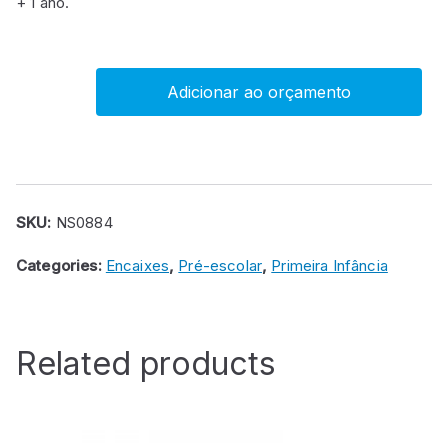
+ 1 ano.
Adicionar ao orçamento
Encaixe
joaninha
quantity
SKU:
NS0884
Categories:
Encaixes
,
Pré-escolar
,
Primeira Infância
Related products