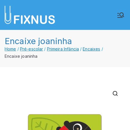
Saltar
para
FIXNUS,
Equipar o futuro de Angola
o
conteúdo
Lda.
Encaixe joaninha
Home
Pré-escolar
Primeira Infância
Encaixes
Encaixe joaninha