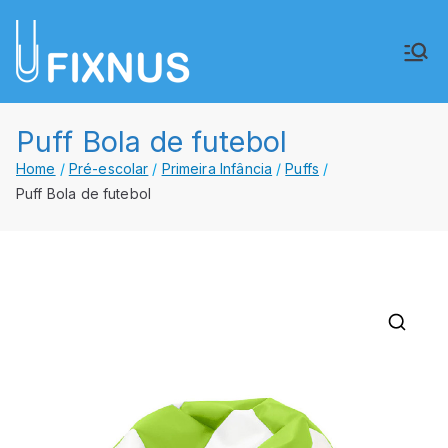
Saltar
para
FIXNUS,
Equipar o futuro de Angola
o
conteúdo
Lda.
Puff Bola de futebol
Home
Pré-escolar
Primeira Infância
Puffs
Puff Bola de futebol