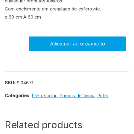
quaisquer produtos tóxicos.
Com enchimento em granulado de esferovite.
ø 60 cm A 60 cm
Adicionar ao orçamento
Puff
Bola
de
futebol
quantity
SKU:
SI04671
Categories:
Pré-escolar
,
Primeira Infância
,
Puffs
Related products