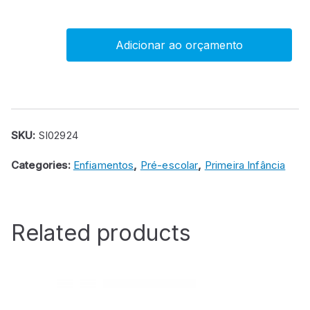
Adicionar ao orçamento
Sapatos
madeira
para
enlaçar
quantity
SKU:
SI02924
Categories:
Enfiamentos
,
Pré-escolar
,
Primeira Infância
Related products