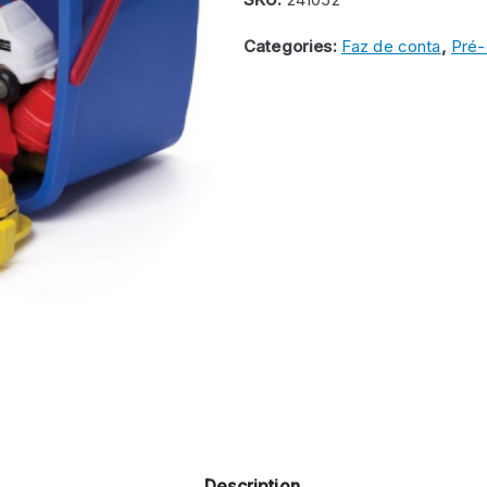
modelos)
Categories:
Faz de conta
,
Pré-
quantity
Description